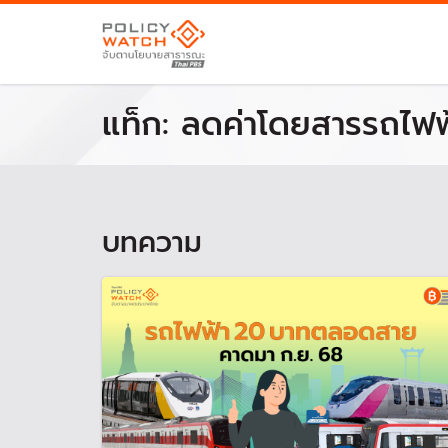
แท็ก:
ลดค่าโดยสารรถไฟฟ
บทความ