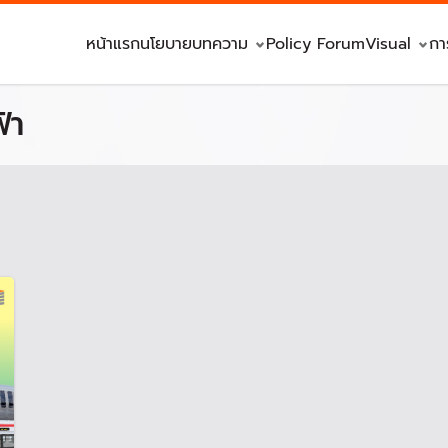
หน้าแรก
นโยบาย
บทความ
Policy Forum
Visual
กา
้า