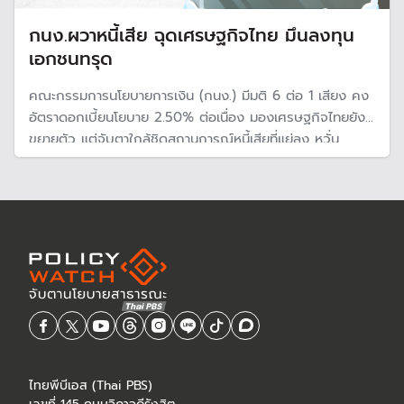
กนง.ผวาหนี้เสีย ฉุดเศรษฐกิจไทย มึนลงทุน
เอกชนทรุด
คณะกรรมการนโยบายการเงิน (กนง.) มีมติ 6 ต่อ 1 เสียง คง
อัตราดอกเบี้ยนโยบาย 2.50% ต่อเนื่อง มองเศรษฐกิจไทยยัง
ขยายตัว แต่จับตาใกล้ชิดสถานการณ์หนี้เสียที่แย่ลง หวั่น
กระทบเศรษฐกิจประเทศ
ไทยพีบีเอส (Thai PBS)