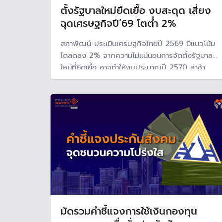
ตั้งรัฐบาลใหม่ยืดเยื้อ งบสะดุด เสี่ยง
ฉุดเศรษฐกิจปี’69 โตต่ำ 2%
สภาพัฒน์ ประเมินเศรษฐกิจไทยปี 2569 มีแนวโน้ม
โตลดลง 2% จากความไม่แน่นอนการจัดตั้งรัฐบาล
ใหม่ที่ยืดเยื้อ อาจทำให้งบประมาณปี 2570 ล่าช้า
กระทบหนักการเบิกจ่ายลงทุนภาครัฐ
มัดรวมคำชี้แจงการใช้เงินกองทุน