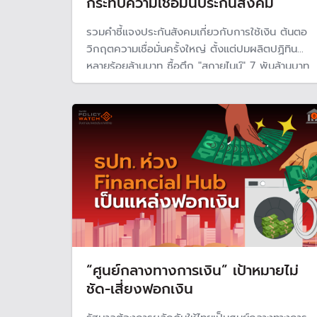
กระทบความเชื่อมั่นประกันสังคม
รวมคำชี้แจงประกันสังคมเกี่ยวกับการใช้เงิน ต้นตอ
วิกฤตความเชื่อมั่นครั้งใหญ่ ตั้งแต่ปมผลิตปฏิทิน
หลายร้อยล้านบาท ซื้อตึก "สกายไนน์" 7 พันล้านบาท
แพงกว่าราคาตลาด ปรับปรุงโรงอาหาร 12 ล้านบาท
ซื้อ TU Dome 850 ล้านบาท ตัดชุดสูทแจก
พนักงาน 35 ล้านบาท ระบบไอทีใหม่ 850 ล้านบาท
ลงทุนซื้อหุ้นชื่อดัง EA - STARK
“ศูนย์กลางทางการเงิน” เป้าหมายไม่
ชัด-เสี่ยงฟอกเงิน