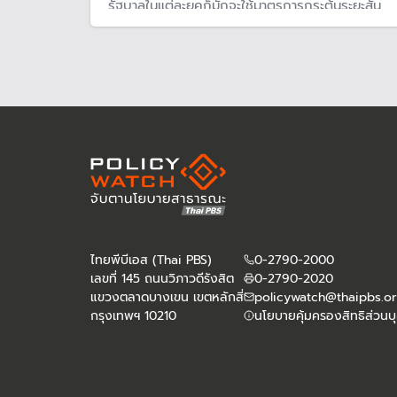
รัฐบาลในแต่ละยุคก็มักจะใช้มาตรการกระตุ้นระยะสั้น
แต่จากสถานการณ์หลังโควิด-19 หลายประเทศพื้น
ตัวเร็ว แต่ไทยยังย่ำแย่ สะท้อนให้เห็นปัญหารุนแรงขึ้น
จากปัญหาหนี้ครัวเรือนสูงและสังคมสูงอายุ ฉุด
บริโภคในประเทศ
ไทยพีบีเอส (Thai PBS)
0-2790-2000
เลขที่ 145 ถนนวิภาวดีรังสิต
0-2790-2020
แขวงตลาดบางเขน เขตหลักสี่
policywatch@thaipbs.or
กรุงเทพฯ 10210
นโยบายคุ้มครองสิทธิส่วนบ