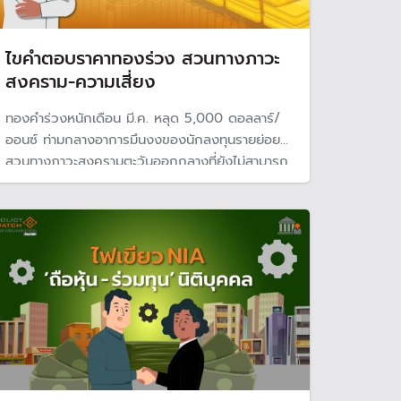
ไขคำตอบราคาทองร่วง สวนทางภาวะ
สงคราม-ความเสี่ยง
ทองคำร่วงหนักเดือน มี.ค. หลุด 5,000 ดอลลาร์/
ออนซ์ ท่ามกลางอาการมึนงงของนักลงทุนรายย่อย
สวนทางภาวะสงครามตะวันออกกลางที่ยังไม่สามารถ
คาดการณืได้ ขณะที่สภาทองคำโลก เผยตลาดเผชิญ
กับแรงเทขายอย่างหนักจนเกินปัจจัยพื้นฐาน คนเริ่ม
ถือเงินสด หาจังหวะลงทุนสินทรัพย์อื่น