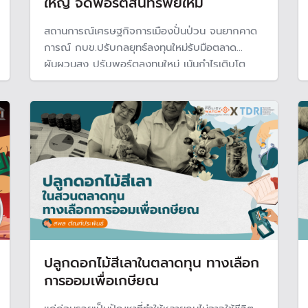
ใหญ่ จัดพอร์ตสินทรัพย์ใหม่
สถานการณ์เศรษฐกิจการเมืองปั่นป่วน จนยากคาด
การณ์ กบข.ปรับกลยุทธ์ลงทุนใหม่รับมือตลาด
ผันผวนสูง ปรับพอร์ตลงทุนใหม่ เน้นกำไรเติบโต
พร้อมกระจายความเสี่ยงมากขึ้น ระบุปี 69 คาด
การณ์ได้ยากขึ้น ทั้งปัจจัยสงครามในหลายภูมิภาค
และการเปลี่ยนแปลงสภาพภูมิอากาศ
ปลูกดอกไม้สีเลาในตลาดทุน ทางเลือก
การออมเพื่อเกษียณ