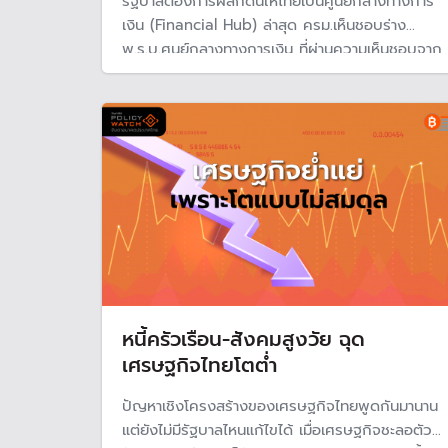
รัฐบาลต้องการผลักดันให้ไทยเป็นศูนย์กลางทางการ
เงิน (Financial Hub) ล่าสุด ครม.เห็นชอบร่าง
พ.ร.บ.ศูนย์กลางทางการเงิน ที่ผ่านความเห็นชอบจาก
สำนักงานคณะกรรมการกฤษฎีกา และเตรียมเสนอ
สภาผู้แทนราษฎร ขณะที่ ธปท.ห่วงเป็นแหล่งฟอกเงิน
ผิดกฎหมาย แนะกำกับดูแลให้รอบคอบ ต้องแยกจาก
ระบบการเงินในประเทศ
หนี้ครัวเรือน-สังคมสูงวัย ฉุด
เศรษฐกิจไทยโตต่ำ
ปัญหาเชิงโครงสร้างของเศรษฐกิจไทยพูดกันมานาน
แต่ยังไม่มีรัฐบาลไหนแก้ไขได้ เมื่อเศรษฐกิจชะลอตัว