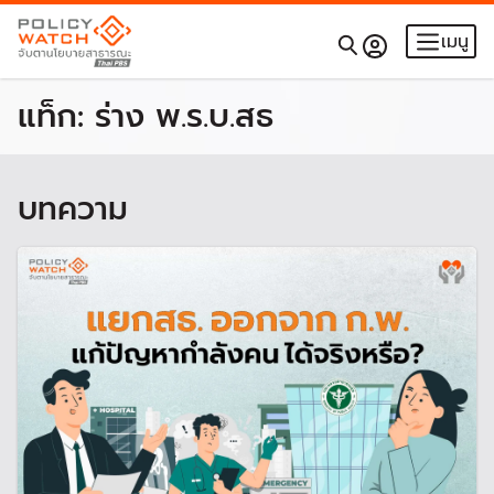
เมนู
แท็ก:
ร่าง พ.ร.บ.สธ
บทความ