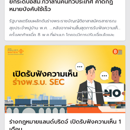
ยกระดับอสม.กว่าล้านคนทั่วประเทศ คาดกฏ
หมายบังคับใช้เร็ว
รัฐบาลเตรียมผลักดันร่างพระราชบัญญัติอาสาสมัครสาธารณ
สุขประจําหมู่บ้าน พ.ศ. ....หลังจากผ่านสิ้นสุดการรับฟังความเห็น
ครั้งสุดท้ายเมื่อ 8 พ.ค.ที่ผ่านมา โดยจะมีการปรับเงื่อนไขและ
สวัสดิการอสม.ทั่วประเทศ คาดว่าจะประกาศได้เร็ว เพราะพรรค
ภูมิใจไทยผลักดันมาตั้งแต่รัฐบาลก่อน ทำให้หมดปัญหาในขั้น
ตอนของสภา
ร่างกฎหมายแลนด์บริดจ์ เปิดรับฟังความเห็น 1
เดือน