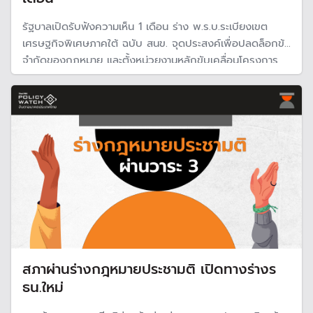
รัฐบาลเปิดรับฟังความเห็น 1 เดือน ร่าง พ.ร.บ.ระเบียงเขต
เศรษฐกิจพิเศษภาคใต้ ฉบับ สนข. จุดประสงค์เพื่อปลดล็อกข้อ
จำกัดของกฎหมาย และตั้งหน่วยงานหลักขับเคลื่อนโครงการ
แลนด์บริดจ์ เมกะโปรเจกต์ขนาดใหญ่เชื่อมโยงขนส่งระหว่าง
อ่าวไทยและอันดามัน
สภาผ่านร่างกฎหมายประชามติ เปิดทางร่างร
ธน.ใหม่