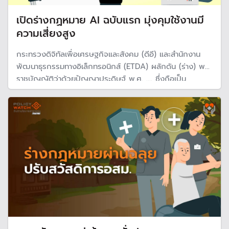
เปิดร่างกฏหมาย AI ฉบับแรก มุ่งคุมใช้งานมี
ความเสี่ยงสูง
กระทรวงดิจิทัลเพื่อเศรษฐกิจและสังคม (ดีอี) และสำนักงาน
พัฒนาธุรกรรมทางอิเล็กทรอนิกส์ (ETDA) ผลักดัน (ร่าง) พระ
ราชบัญญัติว่าด้วยปัญญาประดิษฐ์ พ.ศ. .... ซึ่งถือเป็น
กฎหมายกลางด้าน AI ฉบับแรกของประเทศไทย คาดเข้าสภาผู้
แทนราษฏรใน ก.ย. นี้