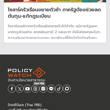
โซลาร์ครัวเรือนขยายตัวช้า ภาครัฐต้องช่วยลด
ต้นทุน-แก้กฎระเบียบ
โซลาร์เซลล์ภาคครัวเรือนยังขยายตัวได้จำกัด แม้ภาครัฐออก
มาตรจูงใจอย่าง ลดหย่อนภาษี 2 แสนบาท ยังไม่ค่อยตอบโจทย์
ความต้องการของประชาชน สภาพัฒน์ชี้ข้อจำกัดด้านต้นทุน
การติดตั้งที่ยังสูง และขั้นตอนการขออนุญาตจากภาครัฐที่ยัง
ซับซ้อน
ไทยพีบีเอส (Thai PBS)