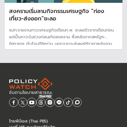
สงครามเริ่มลามกิจกรรมเศรษฐกิจ “ท่อง
เที่ยว-ส่งออก”ชะลอ
ธปท.รายงานภาวะเศรษฐกิจเดือนก.พ. ชะลอตัวจากเดือนก่อน
แต่เป็นภาวะในช่วงก่อนเกิดสงคราม ซึ่งหลังจากสหรัฐฯ-
อิสราเอล เริ่มโจมตีอิหร่าน นอกจากจะส่งผลให้ราคาพลังงาน
ปรับตัวสูงขึ้นอย่างมากแล้ว ผลกระทบกำลังเริ่มลามไปยัง
กิจกรรมทางเศรษฐกิจอื่น โดยเฉพาะท่องเที่ยวและการขนส่ง
ทางเรือ ซึ่งเป็นสัญญาณว่าจะกระทบส่งออก
ไทยพีบีเอส (Thai PBS)