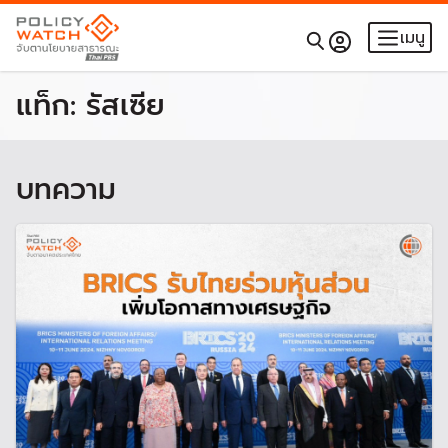
เมนู
แท็ก:
รัสเซีย
บทความ