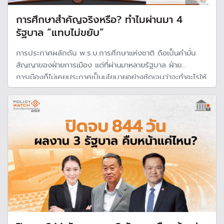
การศึกษาสำคัญจริงหรือ? ทำไมผ่านมา 4
รัฐบาล “แทบไม่ขยับ”
การประกาศผลักดัน พ.ร.บ.การศึกษาแห่งชาติ ถือเป็นคำมั่น
สัญญาของฝ่ายการเมือง แต่ที่ผ่านมาหลายรัฐบาล ฝ่าย
การเมืองก็ไม่เคยประกาศเป็นนโยบายอย่างชัดเจนว่าจะทำอะไรให้
เป็นจริงเป็นจริง ทำให้การบริหาร 4 รัฐบาลที่ผ่านมา “การปฏิรูป
การศึกษา ยังย่ำอยู่กับที่" ขณะที่ก้าวผ่านในศตวรรษที่ 21 มา
ไกล