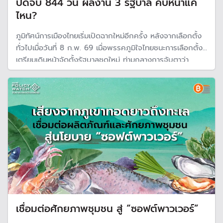
ปิดจบ 844 วัน ผลงาน 3 รัฐบาล คืบหน้าแค่
ไหน?
ภูมิทัศน์การเมืองไทยเริ่มเปิดฉากใหม่อีกครั้ง หลังจากเลือกตั้ง
ทั่วไปเมื่อวันที่ 8 ก.พ. 69 เมื่อพรรคภูมิใจไทยชนะการเลือกตั้ง
เตรียมเดินหน้าจัดตั้งรัฐบาลชุดใหม่ ท่ามกลางการจับตาว่า
ทิศทางนโยบายภายใต้การนำของ อนุทิน ชาญวีระกูล ในบทบาท
นายกรัฐมนตรีสมัยที่ 2 จะออกมาหน้าตาแบบไหน
เชื่อมต่อศักยภาพชุมชน สู่ “ซอฟต์พาวเวอร์”