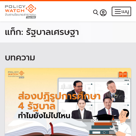
เมนู
แท็ก:
รัฐบาลเศรษฐา
บทความ