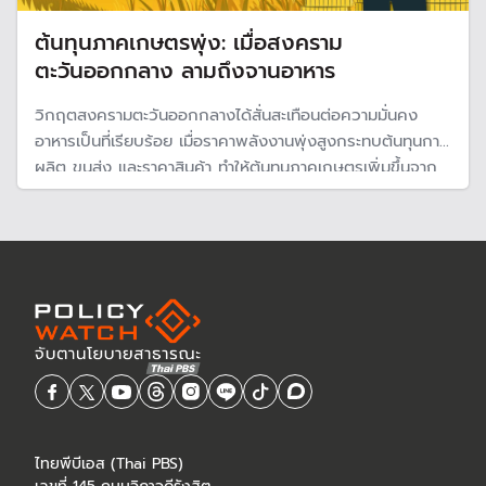
ต้นทุนภาคเกษตรพุ่ง: เมื่อสงคราม
ตะวันออกกลาง ลามถึงจานอาหาร
วิกฤตสงครามตะวันออกกลางได้สั่นสะเทือนต่อความมั่นคง
อาหารเป็นที่เรียบร้อย เมื่อราคาพลังงานพุ่งสูงกระทบต้นทุนการ
ผลิต ขนส่ง และราคาสินค้า ทำให้ต้นทุนภาคเกษตรเพิ่มขึ้นจาก
ราคาปุ๋ย ในอนาคตไทยอาจต้องพึ่งระบบอาหารท้องถิ่น เปิด
ตลาดอาหารรายย่อยมากขึ้น
ไทยพีบีเอส (Thai PBS)