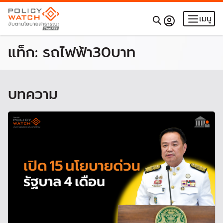
เมนู
แท็ก:
รถไฟฟ้า30บาท
บทความ