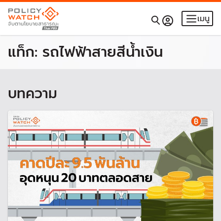
เมนู
แท็ก:
รถไฟฟ้าสายสีน้ำเงิน
บทความ