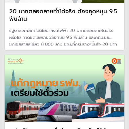
20 บาทตลอดสายทำได้จริง ต้องอุดหนุน 9.5
พันล้าน
รัฐบาลจะผลักดันนโยบายรถไฟฟ้า 20 บาทตลอดสายได้จริง
หรือไม่ คาดชดเชยรายได้เอกชน 9.5 พันล้าน และกทม.ขอ
ชดเชยสายสีเขียว 8,000 ล้าน ขณะที่กรมรางฯมั่นใจ 20 บาท
ตลอดสายทำได้จริง หลังค่าโดยสาร 20 บาท ดันรายได้รถไฟฟ้า
สีแดง- ม่วง เพิ่มขึ้น