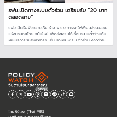
รฟม.เปิดทางระบบตั๋วร่วม เตรียมรับ “20 บาท
ตลอดสาย”
รฟม.เปิดรับฟังความเห็น ร่าง พ.ร.บ.การรถไฟฟ้าขนส่งมวลชน
แห่งประเทศไทย ฉบับใหม่ เพื่อส่งเสริมให้เชื่อมระบบตั๋วร่วมกับ
ผู้ให้บริการขนส่งสาธารณะอื่น รองรับพ.ร.บ.ตั๋วร่วม คาดว่าจะ
เริ่มบังคับใช้ช่วงกลางปี 68
ไทยพีบีเอส (Thai PBS)