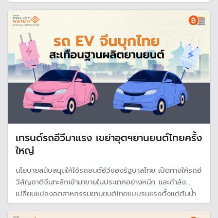
กับผู้ใช้รถในอนาคต
เทรนด์รถอีวีมาแรง เขย่าอุตฯยานยนต์ไทยครั้ง
ใหญ่
นโยบายสนับสนุนให้ใช้รถยนต์อีวีของรัฐบาลไทย เปิดทางให้รถอี
วีสัญชาติจีนทะลักเข้ามาขายในประเทศอย่างหนัก และกำลัง
เปลี่ยนแปลงอุตสาหกรรมยานยนต์ไทยแบบรุนแรงตั้งแต่ต้นน้ำ
จนถึงปลายน้ำ เนื่องจากฐานผลิตในประเทศยังเป็นรถสันดาป
เอฟทีเอเอื้อรถอีวีจีนนำเข้าราคาถูก และไทยยังไม่มีแหล่งแร่