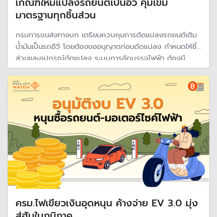
เกณฑ์ใหม่แปลงรถยนต์เป็นอีวี คุมเข้ม
มาตรฐานทุกชิ้นส่วน
กรมการขนส่งทางบก เตรียมควบคุมการดัดแปลงรถยนต์เติม
น้ำมันเป็นรถอีวี โดยต้องขออนุญาตก่อนดัดแปลง กำหนดให้ชิ้น
ส่วนและอุปกรณ์ดัดแปลง ระบบการอัดบรรจุไฟฟ้า ต้องมี
มาตรฐานความปลอดภัย และต้องผ่านการรับรองจากวิศวกร
ครม.ไฟเขียวเงินอุดหนุน ค้างจ่าย EV 3.0 มุ่ง
สู่ฮับในภูมิภาค