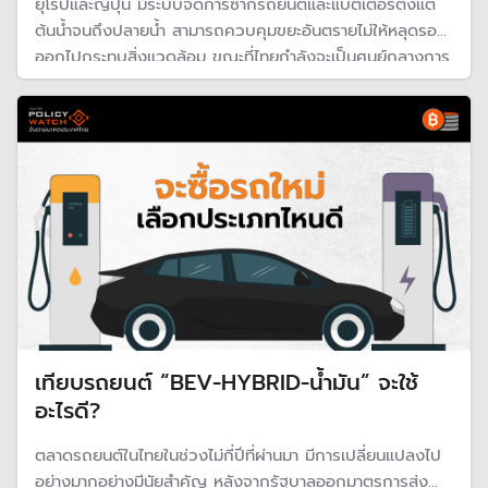
ยุโรปและญี่ปุ่น มีระบบจัดการซากรถยนต์และแบตเตอรี่ตั้งแต่
ต้นน้ำจนถึงปลายน้ำ สามารถควบคุมขยะอันตรายไม่ให้หลุดรอด
ออกไปกระทบสิ่งแวดล้อม ขณะที่ไทยกำลังจะเป็นศูนย์กลางการ
ผลิตรถยนต์ไฟฟ้า แต่กลับไม่มีกฎหมายควบคุมชากรถและ
แบตเตอรี่ เพื่อจัดการขยะอันตรายที่จะเพิ่มขึ้นในประเทศ
เทียบรถยนต์ “BEV-HYBRID-น้ำมัน” จะใช้
อะไรดี?
ตลาดรถยนต์ในไทยในช่วงไม่กี่ปีที่ผ่านมา มีการเปลี่ยนแปลงไป
อย่างมากอย่างมีนัยสำคัญ หลังจากรัฐบาลออกมาตรการส่ง