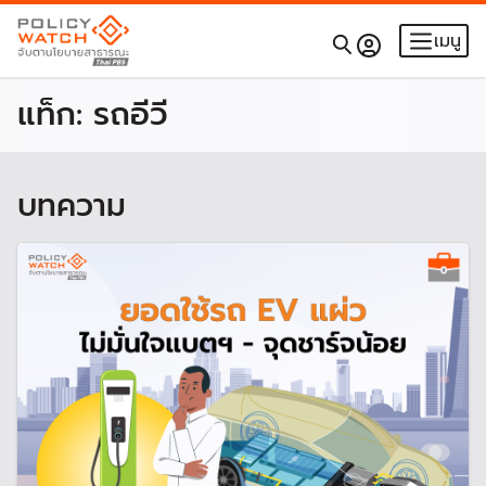
เมนู
แท็ก:
รถอีวี
บทความ