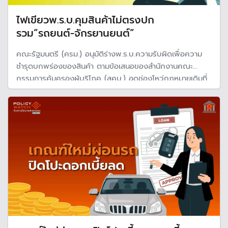
ไฟเขียวพ.ร.บ.คุมสินค้าไม่ตรงปก
รวม”รถยนต์-จักรยานยนต์”
คณะรัฐมนตรี (ครม.) อนุมัติร่างพ.ร.บ.ความรับผิดเพื่อความ
ชำรุดบกพร่องของสินค้า ตามข้อเสนอของสำนักงานคณะ
กรรมการคุ้มครองผู้บริโภค (สคบ.) อุดช่องโหว่กฎหมายเดิมที่
ล้าสมัย โดยเฉพาะกรณีที่ตรวจไม่พบของเสียตั้งแต่วันซื้อ ใช้
บังคับกับรถยนต์และจักรยานยนต์ด้วย