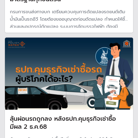
กรมการขนส่งทางบก เตรียมควบคุมการดัดแปลงรถยนต์เติม
น้ำมันเป็นรถอีวี โดยต้องขออนุญาตก่อนดัดแปลง กำหนดให้ชิ้น
ส่วนและอุปกรณ์ดัดแปลง ระบบการอัดบรรจุไฟฟ้า ต้องมี
มาตรฐานความปลอดภัย และต้องผ่านการรับรองจากวิศวกร
ลุ้นผ่อนรถถูกลง หลังธปท.คุมธุรกิจเช่าซื้อ
มีผล 2 ธ.ค.68