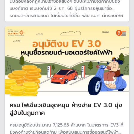
นับถอยหลังกฎหมายเช่าซื้อลีสซิ่งฯ ฉบับใหม่ภายใต้กำกับของ
แบงก์ชาติ เริ่มบังคับใช้ 2 ธ.ค. 68 ผู้บริโภครอลุ้นเช่าซื้อ
รถยนต์-จักรยานยนต์ ได้เงื่อนไขที่ดีขึ้น หลัง ธปท. ตีกรอบให้ผู้
บริโภคได้รับการบริการและดอกเบี้ยที่เป็นธรรมมากขึ้น
ครม.ไฟเขียวเงินอุดหนุน ค้างจ่าย EV 3.0 มุ่ง
สู่ฮับในภูมิภาค
ครม.อนุมัติงบประมาณ 7,125.63 ล้านบาท ในมาตรการ EV3 ที่
ยังคงค้างจ่ายก้อนสุดท้าย เพื่อสนับสนุนการซื้อรถยนต์ไฟฟ้า