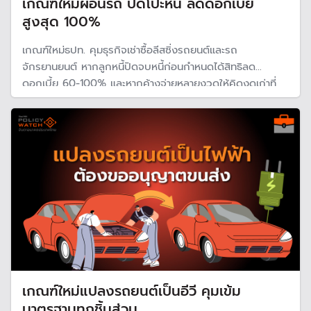
เกณฑ์ใหม่ผ่อนรถ ปิดโปะหนี้ ลดดอกเบี้ย
สูงสุด 100%
เกณฑ์ใหม่ธปท. คุมธุรกิจเช่าซื้อลีสซิ่งรถยนต์และรถ
จักรยานยนต์ หากลูกหนี้ปิดจบหนี้ก่อนกำหนดได้สิทธิลด
ดอกเบี้ย 60-100% และหากค้างจ่ายหลายงวดให้คิดงดเก่าที่
ค้างนานสุดก่อน ลุ้นปี 69 ธปท.อาจปรับอัตราดอกเบี้ยธุรกิจเช่า
ซื้อและลีสใหม่ เพื่อให้สอดคล้องกับความเป็นจริง
เกณฑ์ใหม่แปลงรถยนต์เป็นอีวี คุมเข้ม
มาตรฐานทุกชิ้นส่วน