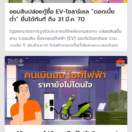
ออมสินปล่อยกู้ซื้อ EV-โซลาร์เซล “ดอกเบี้ย
ต่ำ” ยื่นได้ทันที ถึง 31 มี.ค. 70
รัฐออกมาตรการจูงใจประชาชนใช้พลังงานสะอาด ปล่อยสินเชื่อ
ผ่าน ธ.ออมสิน ซื้อรถยนต์ไฟฟ้า (EV) และติดโซลาร์เซล รวม
วงเงิน 5 พันล้านบาท โดยคิดดอกเบี้ยต่ำพิเศษแบบลดต้นลด
ดอก ยื่นขอได้ตั้งแต่วันนี้ จนถึง 31 มี.ค. 70 หรือจนกว่าเงิน
โครงการจะหมด