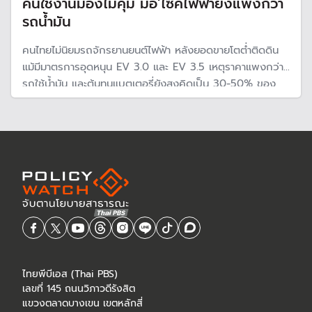
คนใช้งานมองไม่คุ้ม มอ’ไซค์ไฟฟ้ายังแพงกว่า
รถน้ำมัน
คนไทยไม่นิยมรถจักรยานยนต์ไฟฟ้า หลังยอดขายโตต่ำติดดิน
แม้มีมาตรการอุดหนุน EV 3.0 และ EV 3.5 เหตุราคาแพงกว่า
รถใช้น้ำมัน และต้นทุนแบตเตอรี่ยังสูงคิดเป็น 30-50% ของ
ราคารถ นอกจากนี้ในต่างจังหวัดยังขาดแคลนสถานีชาร์จไฟฟ้า
ไทยพีบีเอส (Thai PBS)
เลขที่ 145 ถนนวิภาวดีรังสิต
แขวงตลาดบางเขน เขตหลักสี่