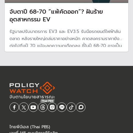
จับตาปี 68-70 “แพ้คัดออก”? ฝันร้าย
อุตสาหกรรม EV
รัฐบาลปรับมาตรการ EV3 และ EV3.5 รับมือรถยนต์ไฟฟ้าล้น
ตลาด หลังรายใหญ่ถล่มราคาอย่างหนัก คาดสงครามราคายังมี
ต่อไปถึงปี 70 แม้จะลดความดุเดือดลง ชี้ในปี 68-70 อาจเป็น
ฝันร้าย เป็นช่วง “การแข่งขันแบบคัดออก” ของอุตสาหกรรมอี
วี
ไทยพีบีเอส (Thai PBS)