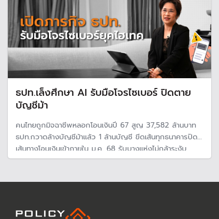
ธปท.เล็งศึกษา AI รับมือโจรไซเบอร์ ปิดตาย
บัญชีม้า
คนไทยถูกมิจฉาชีพหลอกโอนเงินปี 67 สูญ 37,582 ล้านบาท
ธปท.กวาดล้างบัญชีม้าแล้ว 1 ล้านบัญชี ขีดเส้นทุกธนาคารปิด
เส้นทางโอนเงินเข้าภายใน ม.ค. 68 รับบางแห่งไม่กล้าระงับ
ธุรกรรมเพราะกลัวถูกฟ้อง เผยกำลังศึกษาเอไอรับมือภัยรูป
แบบใหม่