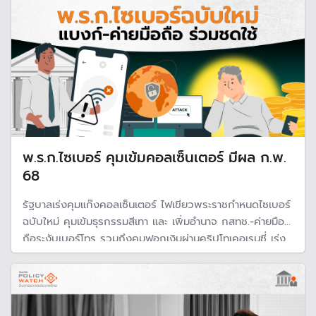
พ.ร.ก.ไซเบอร์ คุมเข้มคอลเซ็นเตอร์ มีผล ก.พ.
68
รัฐบาลเร่งคุมแก๊งคอลเซ็นเตอร์ ไฟเขียวพระราชกำหนดไซเบอร์
ฉบับใหม่ คุมเข้มธุรกรรมสีเทา และ เพิ่มอำนาจ กสทช.-ค่ายมือ
ถือระงับเบอร์โทร รวมถึงคุมฟอกเงินผ่านคริปโทเคอเรนซี่ เร่ง
คืนเงินผู้เสียหายไม่ต้องรอยื่นศาล เพิ่มโทษผู้เกี่ยวข้อง พร้อมให้
แบงก์-ค่ายมือถือร่วมชดใช้ค่าเสียหาย