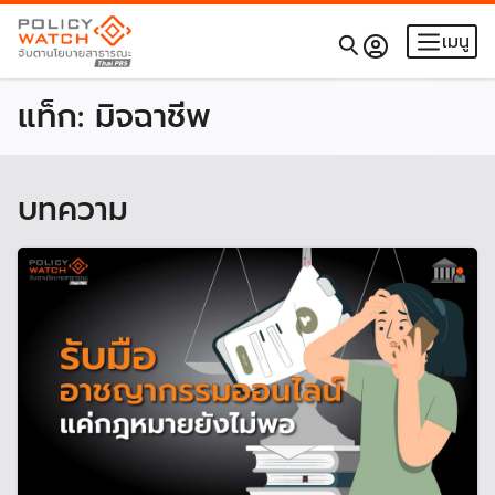
เมนู
แท็ก:
มิจฉาชีพ
บทความ