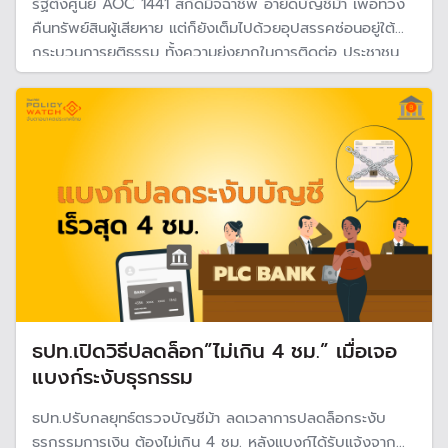
รัฐตั้งศูนย์ AOC 1441 สกัดมิจฉาชีพ อายัดบัญชีม้า เพื่อทวง
คืนทรัพย์สินผู้เสียหาย แต่ก็ยังเต็มไปด้วยอุปสรรคซ่อนอยู่ใต้
กระบวนการยุติธรรม ทั้งความยุ่งยากในการติดต่อ ประชาชน
เข้าไม่ถึงข้อมูลข่าวสาร การสูญเสียเวลาและค่าใช้จ่ายที่สูงเพื่อ
พิสูจน์ความบริสุทธ์ และขั้นตอนทางคดีมักใช้เวลานาน
ธปท.เปิดวิธีปลดล็อก”ไม่เกิน 4 ชม.” เมื่อเจอ
แบงก์ระงับธุรกรรม
ธปท.ปรับกลยุทธ์ตรวจบัญชีม้า ลดเวลาการปลดล็อกระงับ
ธุรกรรมการเงิน ต้องไม่เกิน 4 ชม. หลังแบงก์ได้รับแจ้งจาก