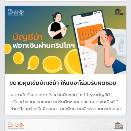
และเกิน 200.000 บาท/วัน เริ่มใช้กับลูกค้าทันที่ โดยรายใหม่
ภายใน ส.ค.นี้ และลูกค้าเดิมภายในปลายปี 68
ขยายคุมเข้มบัญชีม้า ให้แบงก์ร่วมรับผิดชอบ
ธปท.ผลักดันแนวทาง "ร่วมรับผิดชอบ" แก้ปัญหาบัญชีม้า
เตรียมกำหนดขอบเขตความรับผิดชอบของธนาคารพาณิชย์ ให้
เข้ามามีส่วนร่วมรับผิดชอบ หากเกิดความเสียหาย เผยแก๊งคอล
เซ็นเตอร์พัฒนาไปอีกขั้น ฟอกเงินผ่านคริปโทฯ เตรียมขยายคุม
ถึงสินทรัพย์ดิจิทัล