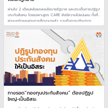
ผ่านไป 2 เดือนหลังแถลงนโยบายรัฐบาล และประเด็นการปฏิรูป
ประกันสังคม โดยเฉพาะสูตร CARE ยังมีความไม่แน่นอน ทั้งที่
ผ่านบอร์ดและผ่านการศึกษามาแล้ว รวมถึงการปฏิรูปการ
บริหารกองทุนประกันสังคม ขณะที่เก็บเงินผู้ประกันตนเพิ่มไป
แล้วตั้งแต่ต้นปี จึงไม่ใช่ประเด็นเรื่อง "คิดสูตร" แต่ติด
"การเมืองและขั้นตอนกฎหมาย"
ทางรอด”กองทุนประกันสังคม” ต้องปฏิรูป
ใหญ่-เป็นอิสระ