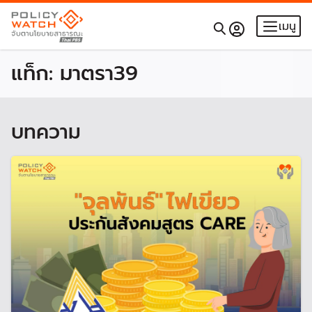
เมนู
แท็ก:
มาตรา39
บทความ