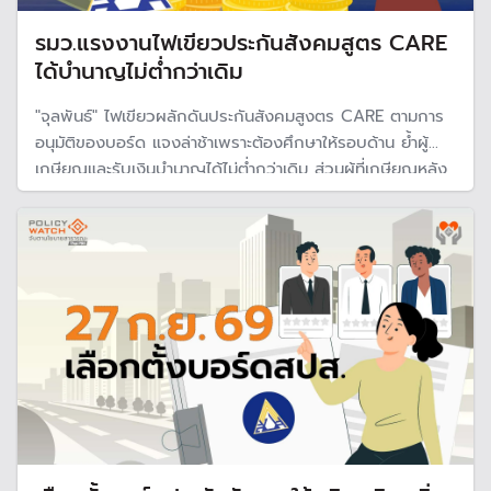
รมว.แรงงานไฟเขียวประกันสังคมสูตร CARE
ได้บำนาญไม่ต่ำกว่าเดิม
"จุลพันธ์" ไฟเขียวผลักดันประกันสังคมสูงตร CARE ตามการ
อนุมัติของบอร์ด แจงล่าช้าเพราะต้องศึกษาให้รอบด้าน ย้ำผู้
เกษียณและรับเงินบำนาญได้ไม่ต่ำกว่าเดิม ส่วนผู้ที่เกษียณหลัง
บังคับใช้ 5 ปี อาจจะได้ลดลง แต่จะได้รับการชดเชย 5 ปี จน
เข้าสู่ปีที่ 6 เข้าระบบใหม่เต็มรูปแบบ