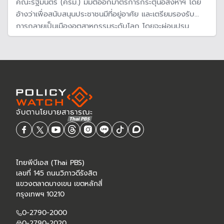
คณะรัฐมนตรี (ครม.) มีมติออกมาตรการกระตุ้นอสังหาฯ โดย
อ้างว่าเพื่อสนับสนุนประชาชนมีที่อยู่อาศัย และเตรียมรองรับ
การกลายเป็นเมืองอุตสาหกรรมระดับโลก โดยจะผ่อนปรน
เงื่อนไขให้ต่างชาติ แต่ไม่ใช่มาตรการใหม่ ล้วนเป็นมาตรการเดิม
ๆ ที่เคยดำเนินการมาแล้วในยุคก่อน และเคยถูกวิจารณ์ว่า "ผล
ประโยชน์ทับซ้อน"
ไทยพีบีเอส (Thai PBS)
เลขที่ 145 ถนนวิภาวดีรังสิต
แขวงตลาดบางเขน เขตหลักสี่
กรุงเทพฯ 10210
0-2790-2000
0-2790-2020