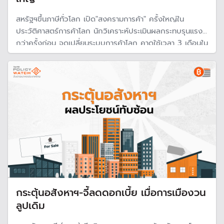
สหรัฐฯขึ้นภาษีทั่วโลก เปิด"สงครามการค้า" ครั้งใหญ่ใน
ประวัติศาสตร์การค้าโลก นักวิเคราะห์ประเมินผลกระทบรุนแรง
กว่าครั้งก่อน จุดเปลี่ยนระบบการค้าโลก คาดใช้เวลา 3 เดือนใน
การเจรจา ขณะที่รัฐบาลพร้อมเจรจา คาดส่งออกไปสหรัฐฯลด
ลงทุก 1% กระทบมูลค่าส่งออก 1.2 หมื่นล้านบาท ฉุดจีดีพี
0.11%
กระตุ้นอสังหาฯ-จี้ลดดอกเบี้ย เมื่อการเมืองวน
ลูปเดิม