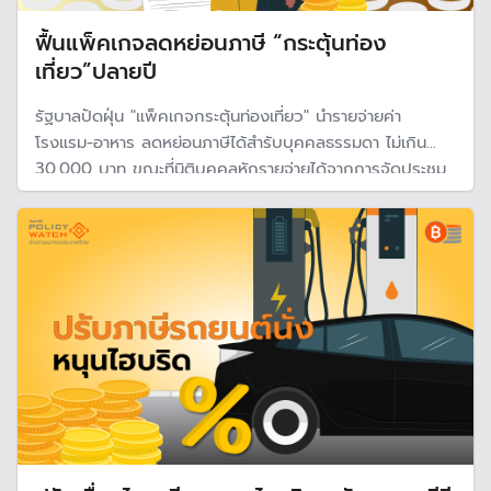
ฟื้นแพ็คเกจลดหย่อนภาษี “กระตุ้นท่อง
เที่ยว”ปลายปี
รัฐบาลปัดฝุ่น "แพ็คเกจกระตุ้นท่องเที่ยว" นำรายจ่ายค่า
โรงแรม-อาหาร ลดหย่อนภาษีได้สำรับบุคคลธรรมดา ไม่เกิน
30,000 บาท ขณะที่นิติบุคคลหักรายจ่ายได้จากการจัดประชุม
สัมมนา พร้อมสนับสนุนการปรับปรุงโรงแรมที่พัก ขณะที่นัก
ท่องเที่ยว 9 เดือนครึ่ง ลดลง 7.45%