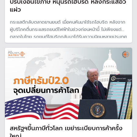
ปรับเงื่อนไขภาษี หนุนรถไฮบริด หลังกระแสอีวี
แผ่ว
กระแสตีกลับตลาดยานยนต์ เมื่อคนหันมาใช้รถไฮบริด หลังจาก
ผู้บริโภคตื่นกระแสรถยนต์ไฟฟ้าในช่วงก่อนหน้านี้ ไม่เพียงแต่
ตลาดในไทย รถยนต์ไฮบริดกลับมาได้รับความนิยมหลายประเทศ
ทั่วโลก เป็นตัวชี้ให้เห็น ว่าช่วยเปลี่ยนผ่านจากการใช้รถน้ำมันยัง
ไม่ราบรื่น
สหรัฐฯขึ้นภาษีทั่วโลก เขย่าระเบียบการค้าครั้ง
ใหญ่