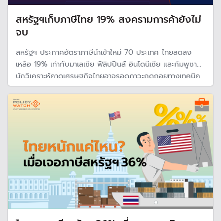
สหรัฐฯเก็บภาษีไทย 19% สงครามการค้ายังไม่
จบ
สหรัฐฯ ประกาศอัตราภาษีนำเข้าใหม่ 70 ประเทศ ไทยลดลง
เหลือ 19% เท่ากับมาเลเซีย ฟิลิปปินส์ อินโดนีเซีย และกัมพูชา
นักวิเคราะห์คาดเศรษฐกิจไทยอาจรอดภาวะถดถอยทางเทคนิค
แต่ยังเสี่ยงเติบโตต่ำครึ่งหลังของปีนี้ เพราะสงครามการค้ายัง
ไม่จบ ด้านรมว.คลัง ส่งสัญญาณไทยต้องเร่งปรับตัว