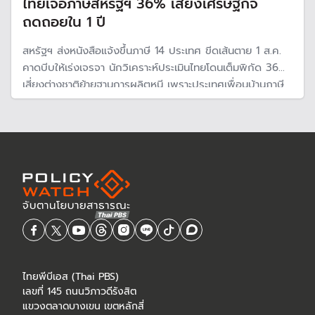
ไทยเจอภาษีสหรัฐฯ 36% เสี่ยงเศรษฐกิจ
ถดถอยใน 1 ปี
สหรัฐฯ ส่งหนังสือแจ้งขึ้นภาษี 14 ประเทศ ขีดเส้นตาย 1 ส.ค.
คาดบีบให้เร่งเจรจา นักวิเคราะห์ประเมินไทยโดนเต็มพิกัด 36%
เสี่ยงต่างชาติย้ายฐานการผลิตหนี เพราะประเทศเพื่อนบ้านภาษี
ต่ำกว่า และส่งออกลดลงกระทบเศรษฐกิจโตต่ำ 1.3% มีโอกาส
30% เศรษฐกิจไทยเข้าสู่ภาวะถดถอย
ไทยพีบีเอส (Thai PBS)
เลขที่ 145 ถนนวิภาวดีรังสิต
แขวงตลาดบางเขน เขตหลักสี่