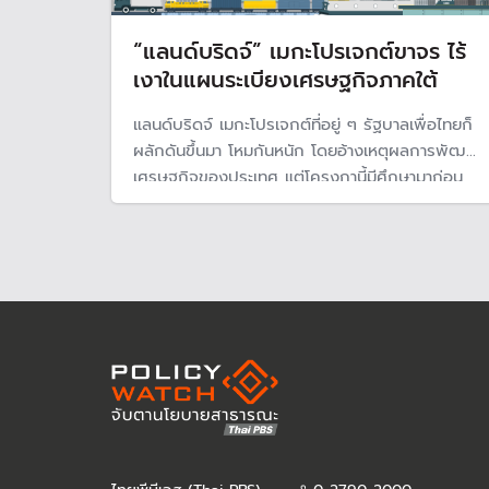
“แลนด์บริดจ์” เมกะโปรเจกต์ขาจร ไร้
เงาในแผนระเบียงเศรษฐกิจภาคใต้
แลนด์บริดจ์ เมกะโปรเจกต์ที่อยู่ ๆ รัฐบาลเพื่อไทยก็
ผลักดันขึ้นมา โหมกันหนัก โดยอ้างเหตุผลการพัฒนา
เศรษฐกิจของประเทศ แต่โครงกานี้มีศึกษามาก่อน
และได้ข้อสรุปมานานว่าไม่คุ้มค่า โดยล่าสุดสศช. ออก
รายงานประจำปี ไม่ปรากฏโครงการนี้อยู่ในแผน
พัฒนาเศรษฐกิจพิเศษของประเทศ