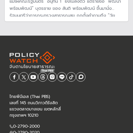
แม้โผคณะรัฐมนตรี “อนุทิน 1” ยังไม่ลงตัว แต่รายชื่อ “พัฒนา
พร้อมพัฒน์” บุตรชาย ของ สันติ พร้อมพัฒน์ ขึ้นมานั่ง
รัฐมนตรีว่าการกระทรวงสาธารณสุข ถูกตั้งคำถามถึง “วัย
วุฒิ” และ “คุณวุฒิ” ทำให้บุคลากรทางการแพทย์เรียกร้องมือ
อาชีพที่เข้าใจระบบสุขภาพเข้ามาบริหาร
ไทยพีบีเอส (Thai PBS)
เลขที่ 145 ถนนวิภาวดีรังสิต
แขวงตลาดบางเขน เขตหลักสี่
กรุงเทพฯ 10210
0-2790-2000
0-2790-2020