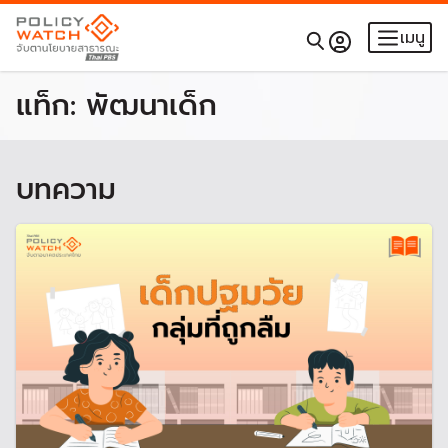
เมนู
แท็ก:
พัฒนาเด็ก
บทความ