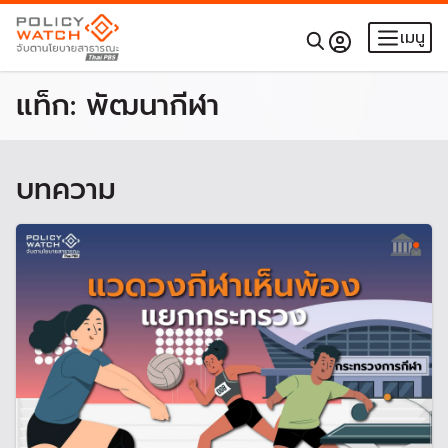
เมนู
แท็ก:
พัฒนากีฬา
บทความ