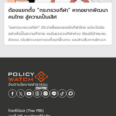
ต้องแยกตั้ง “กระทรวงกีฬา” หากอยากพัฒนา
คนไทย สู่ความเป็นเลิศ
"แยกกระทรวงกีฬา" ดีกว่าเพื่ออนาคตนักกีฬาไทย แต่จะไปต่อ
อย่างไรเป็นความท้าทาย คนในแวดวงกีฬาห่วง ต้องมีเป้าหมายที่
ชัดเจน เน้นพัฒนาเยาวชนตั้งแต่พื้นฐาน และห้ามลืมการพัฒนา
เส้นทางของนักกีฬาอาชีพ ขณะที่อุตสาหกรรมกีฬาเป็นโอกาส
ทองการสร้างรายได้
ไทยพีบีเอส (Thai PBS)