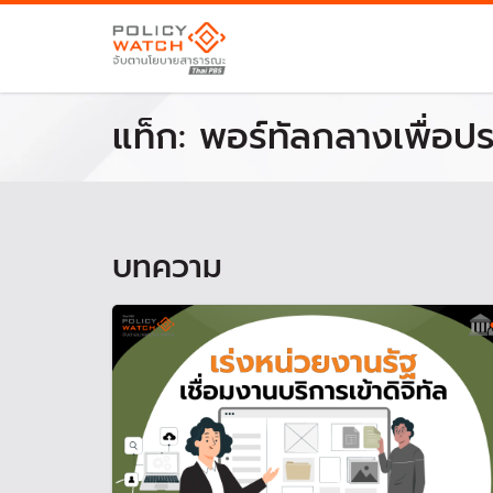
แท็ก:
พอร์ทัลกลางเพื่อป
บทความ