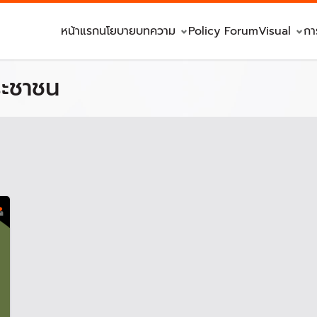
หน้าแรก
นโยบาย
บทความ
Policy Forum
Visual
กา
ระชาชน