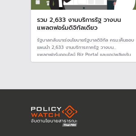
รวม 2,633 งานบริการรัฐ วางบน
แพลตฟอร์มดิจิทัลเดียว
รัฐบาลกลับมาเร่งนโยบายรัฐบาลดิจิทัล ครม.เห็นชอบ
แผนนำ 2,633 งานบริการภาครัฐ วางบน
แพลตฟอร์มออนไลน์ Biz Portal และแอปพลิเคชัน
ทางรัฐ ใช้งบประมาณ 705 ล้านบาท พร้อมสั่งทุก
หน่วยงานรายงานผลทุกไตรมาสต่อสำนักงาน ก.พ.ร.