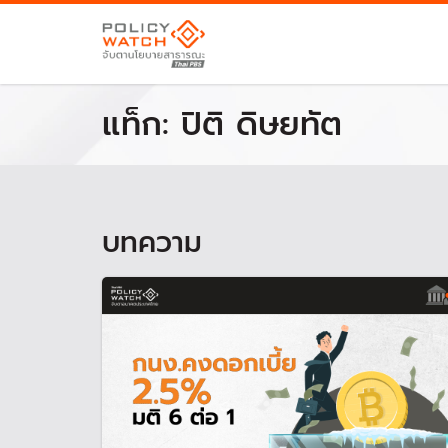
แท็ก:
ปิติ ดิษยทัต
บทความ