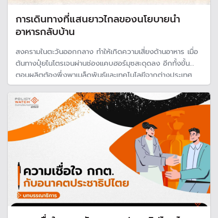
การเดินทางที่แสนยาวไกลของนโยบายนำ
อาหารกลับบ้าน
สงครามในตะวันออกกลาง ทำให้เกิดความเสี่ยงด้านอาหาร เมื่อ
ต้นทางปุ๋ยไนโตรเจนผ่านช่องแคบฮอร์มุซสะดุดลง อีกทั้งขั้น
ตอนผลิตต้องพึ่งพาเมล็ดพันธุ์และเทคโนโลยีจากต่างประเทศ
ขณะที่ต้องพึ่งพาจากการนำเข้าและส่งออก ทำให้เผชิญความ
เสี่ยงมากยิ่งขึ้น "ปิยะพงษ์ บุษกงก์"เสนอว่าต้องกลับไปหานโย
บาย "นำอาหารกลับบ้าน"