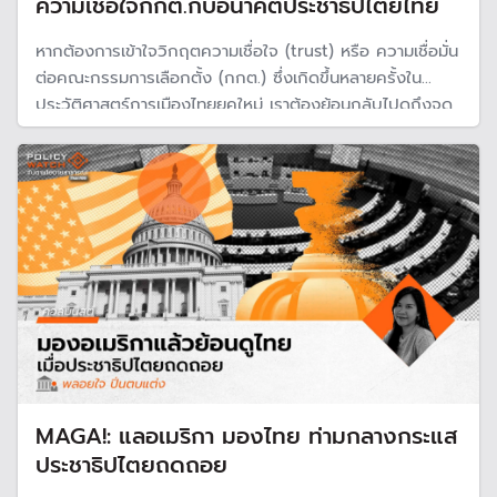
ความเชื่อใจกกต.กับอนาคตประชาธิปไตยไทย
หากต้องการเข้าใจวิกฤตความเชื่อใจ (trust) หรือ ความเชื่อมั่น
ต่อคณะกรรมการเลือกตั้ง (กกต.) ซึ่งเกิดขึ้นหลายครั้งใน
ประวัติศาสตร์การเมืองไทยยุคใหม่ เราต้องย้อนกลับไปดูถึงจุด
กำเนิดของกกต.ว่ามีที่มาที่ไปอย่างไร และย้อนกลับไปดู
เหตุการณ์ในอดีต ก็จะเข้าใจว่ากกต.เกี่ยวพันอย่างไรกับอนาคต
ประชาธิปไตยไทย
MAGA!: แลอเมริกา มองไทย ท่ามกลางกระแส
ประชาธิปไตยถดถอย