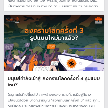
หลังการเลือกตั้ง 69 เมื่อ 'พรรคภูมิใจไทย' ซึ่งได้สส.อย่างไม่
เป็นทางการ 193 ที่นั่ง ที่พบว่า "คะแนนเขต" พบว่า กระจุกตัว
ในภาคอีสาน กลาง ตะวันออก ขณะที่ 'พรรคประชาชน' ซึ่งทำได้
เพียงแค่ 118 ที่นั่ง แต่สามารถกวาด เก้าอี้ สส.กทม.ได้ทุกเขต
มนุษย์กำลังเข้าสู่ สงครามโลกครั้งที่ 3 รูปแบบ
ใหม่?
ในยุคสมัยที่เปลี่ยนไป ภาพจำของสงครามที่เคยมีอยู่ก็อาจ
เปลี่ยนไปด้วย บางทีเราอยู่ใน "สงครามโลกครั้งที่ 3" แล้ว ทุก
วันนี้แต่ละประเทศต่างมุ่งหาความมั่นคงให้ประเทศของตน ใน