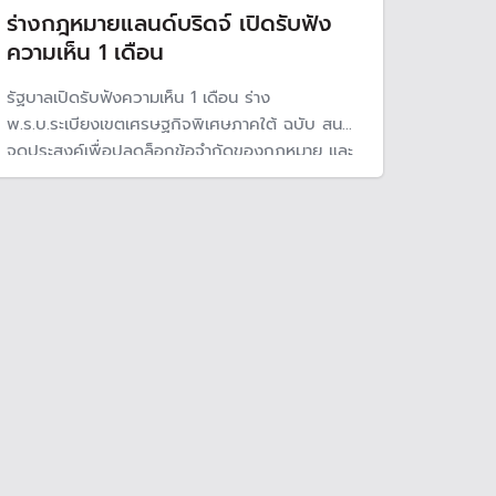
ร่างกฎหมายแลนด์บริดจ์ เปิดรับฟัง
ความเห็น 1 เดือน
รัฐบาลเปิดรับฟังความเห็น 1 เดือน ร่าง
พ.ร.บ.ระเบียงเขตเศรษฐกิจพิเศษภาคใต้ ฉบับ สนข.
จุดประสงค์เพื่อปลดล็อกข้อจำกัดของกฎหมาย และ
ตั้งหน่วยงานหลักขับเคลื่อนโครงการแลนด์บริดจ์
เมกะโปรเจกต์ขนาดใหญ่เชื่อมโยงขนส่งระหว่างอ่าว
ไทยและอันดามัน