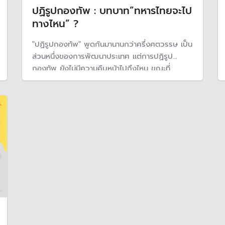
ปฏิรูปกองทัพ : บทบาท”ทหารไทยจะไป
ทางไหน” ?
"ปฏิรูปกองทัพ" พูดกันมานานกว่าครึ่งศตวรรษ เป็น
ส่วนหนึ่งของการพัฒนาประเทศ แต่การปฏิรูป
กองทัพ ยังไม่มีความคืบหน้าไปถึงไหน ขณะที่
กองทัพยังมอง "ชาติ" ไม่นับรวมประชาชน จึงยังพบ
ปัญหาการละเมิดเสรีภาพ และยังไม่มีแนวโน้มว่าจะ
พัฒนาไปอย่างไร ทำให้ดูเหมือนว่าเมื่อพูดถึงการ
ปฏิรูปกองทัพ ประเด็นก็จะวกไปวนมา