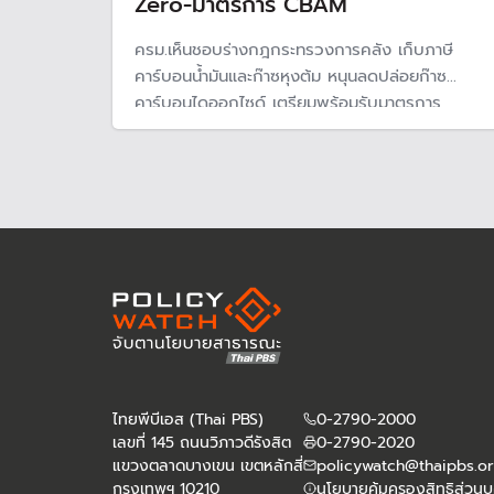
Zero-มาตรการ CBAM
ครม.เห็นชอบร่างกฎกระทรวงการคลัง เก็บภาษี
คาร์บอนน้ำมันและก๊าซหุงต้ม หนุนลดปล่อยก๊าซ
คาร์บอนไดออกไซด์ เตรียมพร้อมรับมาตรการ
CBAM ส่งสินค้าไปต่างประเทศ กรมสรรพสามิตยัน
ไม่กระทบราคาน้ำมัน
ไทยพีบีเอส (Thai PBS)
0-2790-2000
เลขที่ 145 ถนนวิภาวดีรังสิต
0-2790-2020
แขวงตลาดบางเขน เขตหลักสี่
policywatch@thaipbs.or
กรุงเทพฯ 10210
นโยบายคุ้มครองสิทธิส่วนบ