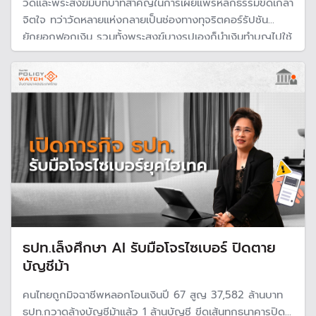
วัดและพระสงฆ์มีบทบาทสำคัญในการเผยแพร่หลักธรรมขัดเกลา
จิตใจ ทว่าวัดหลายแห่งกลายเป็นช่องทางทุจริตคอร์รัปชัน
ยักยอกฟอกเงิน รวมทั้งพระสงฆ์บางรูปเองก็นำเงินทำบุญไปใช้
ผิดวัตถุประสงค์
ธปท.เล็งศึกษา AI รับมือโจรไซเบอร์ ปิดตาย
บัญชีม้า
คนไทยถูกมิจฉาชีพหลอกโอนเงินปี 67 สูญ 37,582 ล้านบาท
ธปท.กวาดล้างบัญชีม้าแล้ว 1 ล้านบัญชี ขีดเส้นทุกธนาคารปิด