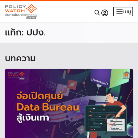
เมนู
แท็ก:
ปปง.
บทความ