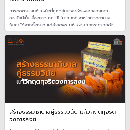
การติดตามเงินคืนเหยื่อที่ถูกกลุ่มมิจฉาชีพหลอกลวงทาง
ออนไลน์เป็นเรื่องยากมาก มีไม่มากนักที่เจ้าหน้าที่ติดตามและ
จับกุมได้จากทั้งหมด แต่ล่าสุดครม.เห็นชอบกฎกระทรวงดีอี
อนุมัติหลักเกณฑ์คืนเงินให้แก่ผู้เสียหายจากอาชญากรรมทาง
เทคโนโลยี เพื่อลดขั้นตอนการพิจารณาคืนเงินหรือสินทรัพย์
ดิจิทัลให้กับผู้เสียหาย
สร้างธรรมาภิบาลคู่ธรรมวินัย แก้วิกฤตทุจริต
วงการสงฆ์