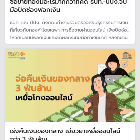
ซื้อขายทองมีอะไรมากกว่าที่คิด ธปท.-ปปง.จับ
มือปิดช่องฟอกเงิน
ธปท. และ ปปง. ตั้งคณะทำงานร่วมตรวจสอบธุรกรรมการเงิน
ที่เกี่ยวกับทองคำโดยเฉพาะการซื้อขายผ่านออนไลน์ เพื่อปิดช่อง
โหว่ใช้นอมินีฟอกเงินและลดผลกระทบต่อค่าเงินบาท หลังที่ผ่าน
มาไร้หน่วยงานหลักกำกับดูแล
เร่งคืนเงินของกลาง เยียวยาเหยื่อออนไลน์
กว่า 3 พันล้าน