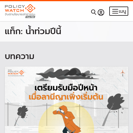
เมนู
แท็ก:
น้ำท่วมปีนี้
บทความ