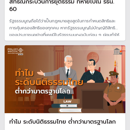
สิทธิในกระบวนการยุติธรรม ที่หายไปใน รธน.
60
รัฐธรรมนูญถือได้ว่าเป็นกฎหมายสูงสูดในการกำหนดสิทธิและ
การคุ้มครองสิทธิของทุกคน หากรัฐธรรมนูญไม่บัญญัติสิทธิ
ของประชาชนอย่างที่เคยมีในรัฐธรรมนูญฉบับก่อน ๆ ย่อมทำให้
ประชาชนเสียสิทธิต่าง ๆ ที่เคยพึงมี
ทำไม ระดับนิติธรรมไทย ต่ำกว่ามาตรฐานโลก