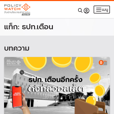
เมนู
แท็ก:
ธปท.เตือน
บทความ