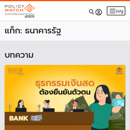
เมนู
แท็ก:
ธนาคารรัฐ
บทความ