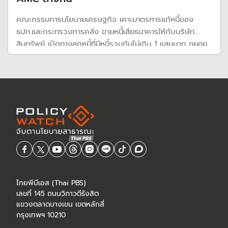
คณะกรรมการนโยบายเศรษฐกิจ เคาะมาตรการแก้หนี้ของ
ธปท.และกระทรวงการคลัง ขายหนี้เสียธนาคารให้กับบริษัท
สินทรัพย์ เปิดทางลูกหนี้ที่มีหนี้รวมกันไม่เกิน 1 แสนบาท ทยอย
ปิดจบหนี้ โดยยกเว้นดอกเบี้ย ค่าปรับ ค่าธรรมเนียม ลดเงินต้น
จูงใจด้วยสิทธิพิเศษล้างเครดิตบูโรทันที พร้อมให้สินเชื่อใหม่ไป
ตั้งตัวผ่าน ธ.ออมสิน
ไทยพีบีเอส (Thai PBS)
เลขที่ 145 ถนนวิภาวดีรังสิต
แขวงตลาดบางเขน เขตหลักสี่
กรุงเทพฯ 10210