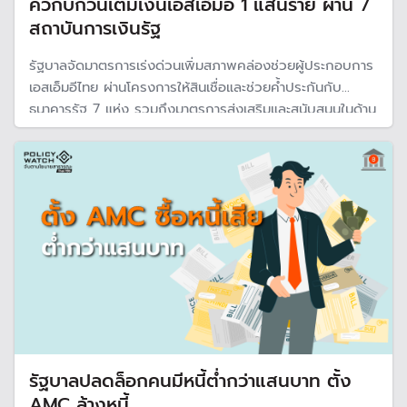
ควิกบิ๊กวินเติมเงินเอสเอ็มอี 1 แสนราย ผ่าน 7
สถาบันการเงินรัฐ
รัฐบาลจัดมาตรการเร่งด่วนเพิ่มสภาพคล่องช่วยผู้ประกอบการ
เอสเอ็มอีไทย ผ่านโครงการให้สินเชื่อและช่วยค้ำประกันกับ
ธนาคารรัฐ 7 แห่ง รวมถึงมาตรการส่งเสริมและสนับสนุนในด้าน
ต่าง ๆ โดยคาดหวังช่วยเอสเอ็มอี 1 แสนราย พร้อมกระตุ้น
เศรษฐกิจไทยเติบโตปี 69 ที่ 0.36%
รัฐบาลปลดล็อกคนมีหนี้ต่ำกว่าแสนบาท ตั้ง
AMC ล้างหนี้