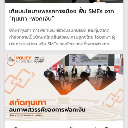
เทียบนโยบายพรรคการเมือง ฟื้น SMEs จาก
“ทุนเทา -ฟอกเงิน”
ปัญหาทุนเทา การฟอกเงิน สร้างบริษัทนอมินี และทุ่มตลาด
กำลังกลายเป็นปัญหาใหญ่ในสังคมเศรษฐกิจไทย โดยเฉพาะผู้
ประการรายย่อย หรือ SMEs ของไทย ขณะที่หลายพรรคชู
นโยบายช่วยเหลือ แก้ปัญหากฎหมาย เปิดให้ SMEs เข้าสู่ระบบ
การเงิน พร้อมเสนอมาตรการปราบทุนสีเทา การฟอกเงิน ตั้ง
บริษัทนอมินี และทุ่มตลาด