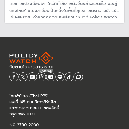
ไทยภายใต้ระเบียบโลกใหม่ที่กำลังก่อตัวขึ้นอย่างรวดเร็ว จะอยู่
ตรงไหน? ขณะอาเซียนเป็นหนึ่งในพื้นที่ยุทธศาสตร์ความขัดแย้ง
"จีน-สหรัฐฯ" กำลังถูกกดดันให้เลือกข้าง เวที Policy Watch
Connect 2026 มี "คำตอบ" แต่รัฐบาลจะทำได้แค่ไหน ในเมื่อ
การเปลี่ยนแปลงครั้งนี้ "แรง-เร็ว" และยังเผชิญภัยคุกคามจาก
ทุนเทารอบบ้าน
ไทยพีบีเอส (Thai PBS)
เลขที่ 145 ถนนวิภาวดีรังสิต
แขวงตลาดบางเขน เขตหลักสี่
กรุงเทพฯ 10210
0-2790-2000