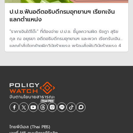
ป.ป.ช.ฟันอดีตอธิบดีกรมอุทยานฯ เรียกเงิน
แลกตำแหน่ง
"ราคาเงินใต้โต๊ะ" ที่ต้องจ่าย ป.ป.ช. ชี้มูลความผิด รัชฎา สุริย
กุล ณ อยุธยา อดีตอธิบดีกรมอุทยานฯ และพวก เรียกรับเงิน
แลกคำสั่งโยกย้ายผิดวินัยร้ายแรง พร้อมสั่งฟันวินัยร้ายแรง 4
ข้าราชการผิดวินัย กรณีทุจริตจัดซื้อจัดจ้างกรณีทุจริตการจัด
ซื้อจัดจ้างงานบำรุงป่าชายเลนของสำนักบริหารพื้นที่อนุรักษ์ที่ 4
ไทยพีบีเอส (Thai PBS)