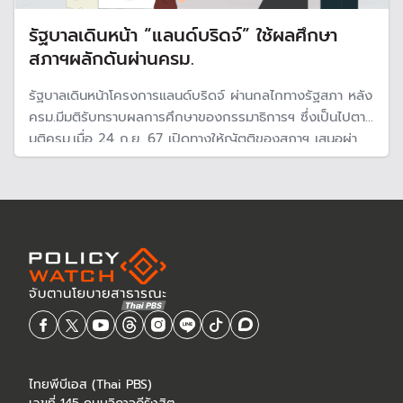
รัฐบาลเดินหน้า “แลนด์บริดจ์” ใช้ผลศึกษา
สภาฯผลักดันผ่านครม.
รัฐบาลเดินหน้าโครงการแลนด์บริดจ์ ผ่านกลไกทางรัฐสภา หลัง
ครม.มีมติรับทราบผลการศึกษาของกรรมาธิการฯ ซึ่งเป็นไปตาม
มติครม.เมื่อ 24 ก.ย. 67 เปิดทางให้ญัตติของสภาฯ เสนอผ่า
นครม. และถือเป็นมติครม. คาดว่าจะมีการเสนอร่างพระราช
บัญญัติเขตเศรษฐกิจพิเศษฯ หรือ SEC ใน พ.ค.นี้
ไทยพีบีเอส (Thai PBS)