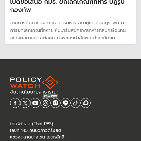
เปิดข้อเสนอ กมธ. ยกเลิกเกณฑ์ทหาร ปฏิรูป
กองทัพ
จากการศึกษาของ กมธ. การทหาร สภาผู้แทนราษฎร พบว่า
การยกเลิกเกณฑ์ทหาร หันมารับสมัครพลทหารที่สมัครใจแทน
จะส่งผลทางบวกต่อคุณภาพของกำลังพล ประหยัดงบ
ประมาณ และเป็นการปฏิรูปกองทัพให้มีประสิทิภาพมากขึ้น
ไทยพีบีเอส (Thai PBS)
เลขที่ 145 ถนนวิภาวดีรังสิต
แขวงตลาดบางเขน เขตหลักสี่