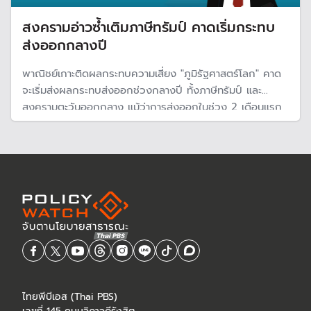
สงครามอ่าวซ้ำเติมภาษีทรัมป์ คาดเริ่มกระทบ
ส่งออกกลางปี
พาณิชย์เกาะติดผลกระทบความเสี่ยง "ภูมิรัฐศาสตร์โลก" คาด
จะเริ่มส่งผลกระทบส่งออกช่วงกลางปี ทั้งภาษีทรัมป์ และ
สงครามตะวันออกกลาง แม้ว่าการส่งออกในช่วง 2 เดือนแรก
ของปี 69 ขยายตัวที่ 17.0%
ไทยพีบีเอส (Thai PBS)