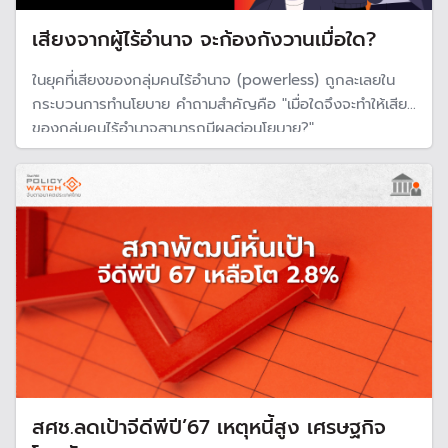
เสียงจากผู้ไร้อำนาจ จะก้องกังวานเมื่อใด?
ในยุคที่เสียงของกลุ่มคนไร้อำนาจ (powerless) ถูกละเลยใน
กระบวนการทำนโยบาย คำถามสำคัญคือ "เมื่อใดจึงจะทำให้เสียง
ของกลุ่มคนไร้อำนาจสามารถมีผลต่อนโยบาย?"
สศช.ลดเป้าจีดีพีปี’67 เหตุหนี้สูง เศรษฐกิจ