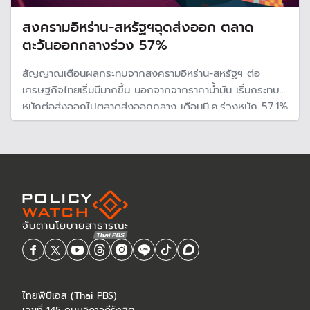
สงครามอิหร่าน-สหรัฐฯฉุดส่งออก ตลาด
ตะวันออกกลางร่วง 57%
สัญญาณเตือนผลกระทบจากสงครามอิหร่าน-สหรัฐฯ ต่อ
เศรษฐกิจไทยเริ่มมีมากขึ้น นอกจากจากราคาน้ำมัน เริ่มกระทบ
หนักต่อส่งออกไปตลาดส่งออกกลาง เดือนมี.ค.ร่วงหนัก 57.1%
ไทยพีบีเอส (Thai PBS)