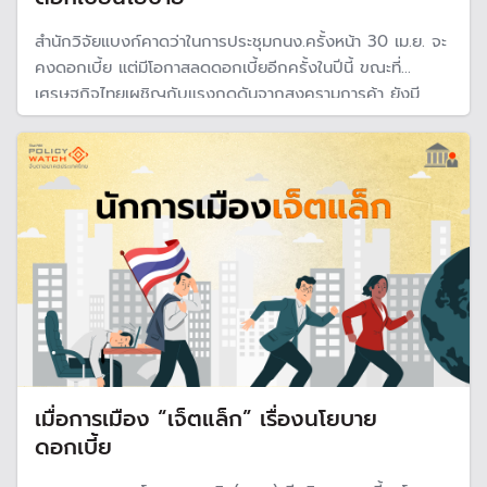
สำนักวิจัยแบงก์คาดว่าในการประชุมกนง.ครั้งหน้า 30 เม.ย. จะ
คงดอกเบี้ย แต่มีโอกาสลดดอกเบี้ยอีกครั้งในปีนี้ ขณะที่
เศรษฐกิจไทยเผชิญกับแรงกดดันจากสงครามการค้า ยังมี
ความไม่นอนสูง
เมื่อการเมือง “เจ็ตแล็ก” เรื่องนโยบาย
ดอกเบี้ย