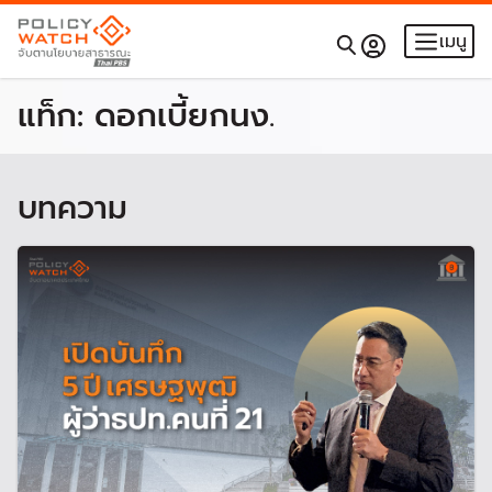
เมนู
แท็ก:
ดอกเบี้ยกนง.
บทความ