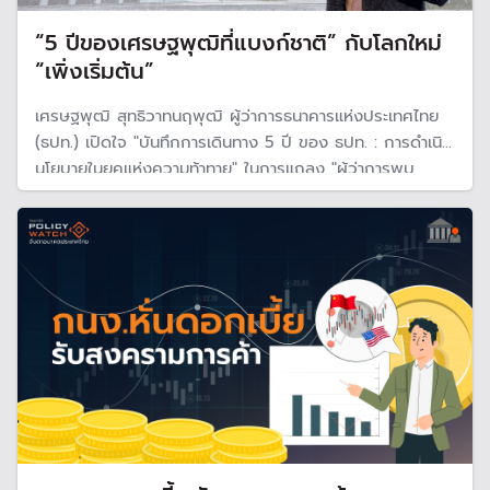
“5 ปีของเศรษฐพุฒิที่แบงก์ชาติ” กับโลกใหม่
“เพิ่งเริ่มต้น”
เศรษฐพุฒิ สุทธิวาทนฤพุฒิ ผู้ว่าการธนาคารแห่งประเทศไทย
(ธปท.) เปิดใจ "บันทึกการเดินทาง 5 ปี ของ ธปท. : การดำเนิน
นโยบายในยุคแห่งความท้าทาย" ในการแถลง "ผู้ว่าการพบ
สื่อมวลชน (Meet the Press) ครั้งที่ 2/68" ซึ่งเป็นครั้ง
สุดท้ายของ "เศรษฐพุฒิ" ในตำแหน่งผู้ว่าฯ