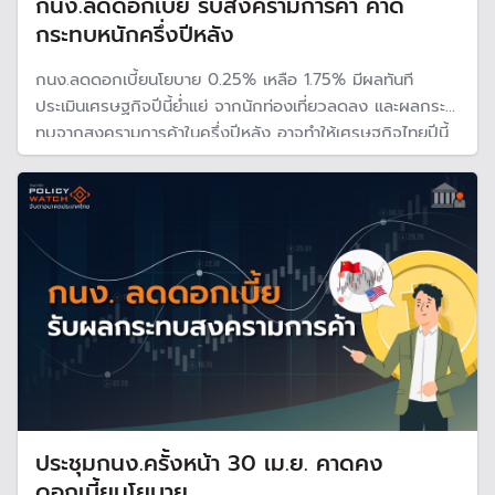
กนง.ลดดอกเบี้ย รับสงครามการค้า คาด
กระทบหนักครึ่งปีหลัง
กนง.ลดดอกเบี้ยนโยบาย 0.25% เหลือ 1.75% มีผลทันที
ประเมินเศรษฐกิจปีนี้ย่ำแย่ จากนักท่องเที่ยวลดลง และผลกระ
ทบจากสงครามการค้าในครึ่งปีหลัง อาจทำให้เศรษฐกิจไทยปีนี้
ขยายตัวแค่ 1.3%
ประชุมกนง.ครั้งหน้า 30 เม.ย. คาดคง
ดอกเบี้ยนโยบาย