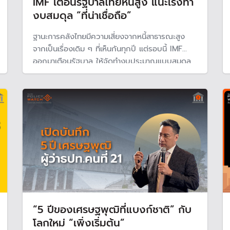
IMF เตือนรัฐบาลไทยหนี้สูง แนะเร่งทำ
งบสมดุล “ที่น่าเชื่อถือ”
ฐานะการคลังไทยมีความเสี่ยงจากหนี้สาธารณะสูง
จากเป็นเรื่องเดิม ๆ ที่เห็นกันทุกปี แต่รอบนี้ IMF
ออกมาเตือนรัฐบาล ให้จัดทำงบประมาณแบบสมดุล
ระยะปานกลาง "ที่น่าเชื่อถือ" ขณะที่ S&P คงอันดับ
ความน่าเชื่อถือ เสถียรภาพทางการเมืองภายใน
ประเทศระยะยาว กระทบนโยบายด้านเศรษฐกิจ
“5 ปีของเศรษฐพุฒิที่แบงก์ชาติ” กับ
โลกใหม่ “เพิ่งเริ่มต้น”