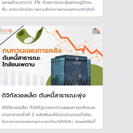
ขยายตัวมากกว่า 3% ด้วยการกระตุ้นเศรษฐกิจระยะ
สั้น แต่อาจไม่ง่าย เพราะศักยภาพของเศรษฐกิจไทมี
แนวโน้มขยายตัวต่ำกว่า 2% เนื่องจากปัญหา
โครงสร้าง ทั้งขีดแข่งขันของประเทศ แรงงานเข้าสู่
สังคมสูงอายุ ทำให้ศักยภาพแต่กว่าทุกวิกฤตที่ผ่าน
มา
ดิจิทัลวอลเล็ต ดันหนี้สาธารณะพุ่ง
ดิจิทัลวอลเล็ต ทำให้รัฐบาลทบทวนแผนการคลังระยะ
ปานกลางครั้งที่ 2 หลังหันมาใช้งบประมาณดำเนิน
โครงการแทนออกพระราชบัญญัติกู้เงิน ส่งผลให้หนี้
สาธารณะขยับขึ้นในปีนี้ ทะลุ 65% ของจีดีพี และคาด