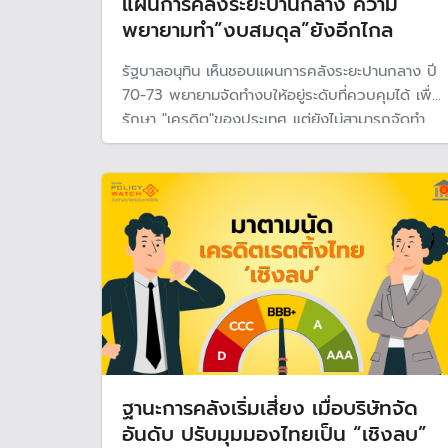
แผนการคลังระยะปานกลาง ความ
พยายามทำ”งบสมดุล”ยังอีกไกล
รัฐบาลอนุทิน เห็นชอบแผนการคลังระยะปานกลาง ปี
70-73 พยายามจัดทำงบให้อยู่ระดับที่ควบคุมได้ เพื่อ
รักษา "เครดิต"ของประเทศ แต่ยังไม่สามารถจัดทำ
งบประมาณแบบ "สมดุล" ที่ไม่ต้องกู้เงินมาสนุบสนุ
นงบประมาณได้ คาดสิ้นแผนหนี้สาธารณะใกล้ชน
เพดาน ตามกฎหมายกำหนดไว้ที่ 70% ของจีดีพี แต่
รัฐบาลพยายามจะลดขาดดุลลง
ฐานะการคลังเริ่มเสี่ยง เมื่อบริษัทจัด
อันดับ ปรับมุมมองไทยเป็น “เชิงลบ”