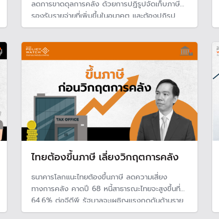
ลดการขาดดุลการคลัง ด้วยการปฏิรูปจัดเก็บภาษี
รองรับรายจ่ายที่เพิ่มขึ้นในอนาคต และต้องปฏิรูป
เศรษฐกิจเพื่อเพิ่มศักยภาพในระยะยาว ทำให้ตรงจุด
และตามแผนที่วางไว้
ไทยต้องขึ้นภาษี เลี่ยงวิกฤตการคลัง
ธนาคารโลกแนะไทยต้องขึ้นภาษี ลดความเสี่ยง
ทางการคลัง คาดปี 68 หนี้สาธารณะไทยจะสูงขึ้นที่
64.6% ต่อจีดีพี รัฐบาลจะเผชิญแรงกดดันด้านราย
จ่ายสูงขึ้นจากสังคมสูงวัย และขยายการการลงทุน