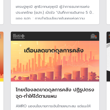
เศรษฐพุฒิ สุทธิวาทนฤพุฒิ ผู้ว่าการธนาคารแห่ง
ประเทศไทย (ธปท.) เปิดใจ "บันทึกการเดินทาง 5 ปี
ของ ธปท. : การดำเนินนโยบายในยุคแห่งความ
ท้าทาย" ในการแถลง "ผู้ว่าการพบสื่อมวลชน (Meet
the Press) ครั้งที่ 2/68" ซึ่งเป็นครั้งสุดท้ายของ
"เศรษฐพุฒิ" ในตำแหน่งผู้ว่าฯ
ไทยต้องลดขาดดุลการคลัง ปฏิรูปตรง
จุด-ทำให้ได้ตามแผน
AMRO มองนโยบายการเงินไทยเหมาะสม แต่แนะให้