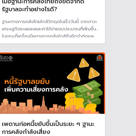
เมื่อฐานะการคลังไทยถึงขีดจํากัด
รัฐบาลจะทำอย่างไรดี?
ฐานะทางการคลังไทยใกล้วิกฤตในเร็ววันนี้ จากภาวะ
เศรษฐกิจชะลอลงและค่าใช้จ่ายงบประมาณที่เพิ่มขึ้น
ในขณะที่เครื่องมือทางการคลังใกล้ถึงขีดจำกัดและ
รายได้ภาษีที่รัฐเก็บได้ก็น้อยลงเรื่อย ๆ KKP
Research แนะรัฐอย่ามัวแก้ปัญหาเฉพาะหน้า เร่ง
ปฏิรูปโครงสร้างการคลังในระยะกลาง
เพดานก่อหนี้ขยับขึ้นเป็นระยะ ๆ ฐานะ
การคลังกำลังเสี่ยง