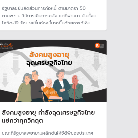
รัฐบาลขยับสัดส่วนการก่อหนี้ ตามมาตรา 50
ตามพ.ร.บ.วินัการเงินการคลัง แต่ที่ผ่านมา นับตั้งแต่
โควิด-19 รัฐบาลเริ่มก่อหนี้มากขึ้นด้วยการกู้เงิน
นอกจากการกู้เงินเพื่อชดเชยงบประมาณขาดดุลแล้ว
เศรษฐกิจไทยขยายตัวต่ำ ทำให้กระทบรายได้ จนทำให้
ต้องขยายเพดานก่อหนี้ มีความเสี่ยงด้านความเชื่อมั่น
สังคมสูงอายุ กำลังฉุดเศรษฐกิจไทย
แย่กว่าทุกวิกฤต
ขณะที่รัฐบาลพยายามผลักดันให้จีดีพีของประเทศ