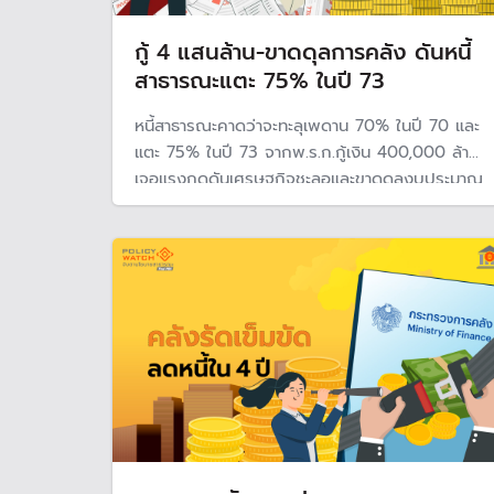
กู้ 4 แสนล้าน-ขาดดุลการคลัง ดันหนี้
สาธารณะแตะ 75% ในปี 73
หนี้สาธารณะคาดว่าจะทะลุเพดาน 70% ในปี 70 และ
แตะ 75% ในปี 73 จากพ.ร.ก.กู้เงิน 400,000 ล้าน
เจอแรงกดดันเศรษฐกิจชะลอและขาดดุลงบประมาณ
ต่อเนื่อง รัฐบาลหารายได้ไม่ทันรายจ่าย ขณะที่บริษัท
จัดอันดับความน่าเชื่อถือ R&I มั่นใจรัฐบาลบริหาร
จัดการหนี้ตามกฎหมายได้