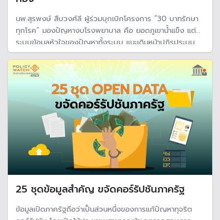
นพ.สุรพงษ์ สืบวงศ์ลี ผู้ร่วมบุกเบิกโครงการ “30 บาทรักษา
ทุกโรค” มองปัญหางบโรงพยาบาล คือ ยอดภูเขาน้ำแข็ง แต่
ระบบข้อมูลหัวใจของปัญหาทั้งระบบ แนะเดินหน้าปฏิรูประบบ
ฐานข้อมูลสุขภาพทั้งประเทศปิดจุดอ่อน “งบประมาณปลายปิด
และงบประมาณไม่เพียงพอ
25 ชุดข้อมูลสำคัญ ขจัดคอร์รัปชันภาครัฐ
ข้อมูลเปิดภาครัฐถือว่าเป็นส่วนหนึ่งของการแก้ปัญหาทุจริต