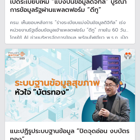
เปิดระเบียบใหม่ “แบ่งปันข้อมูลดิจิทัล” บูรณา
การข้อมูลรัฐผ่านแพลตฟอร์ม “ดีทู”
ครม. เห็นชอบหลังการ “ร่างระเบียบแบ่งปันข้อมูลดิจิทัล” เร่ง
หน่วยงานรัฐเชื่อมข้อมูลเข้าแพลตฟอร์ม “ดีทู” ภายใน 60 วัน
โดยใช้ AI ช่วยบริหารจัดการข้อมูล พร้อมไฟเขียว พ.ร.ฎ. เปิด
ทางหน่วยงานรัฐแลกเปลี่ยนข้อมูลส่วนบุคคลระหว่างกัน แก้
ปัญหาฐานข้อมูลแยกส่วน
แนะปฏิรูประบบฐานข้อมูล “ปิดจุดอ่อน งบบัตร
ทอง”