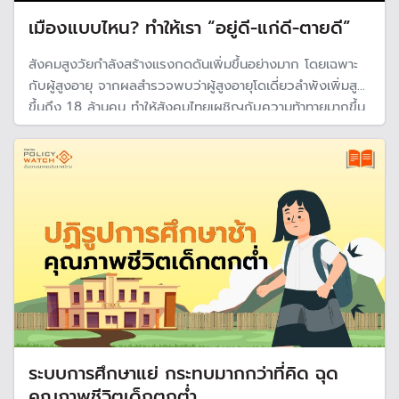
เมืองแบบไหน? ทำให้เรา “อยู่ดี-แก่ดี-ตายดี”
สังคมสูงวัยกำลังสร้างแรงกดดันเพิ่มขึ้นอย่างมาก โดยเฉพาะ
กับผู้สูงอายุ จากผลสำรวจพบว่าผู้สูงอายุโดเดี่ยวลำพังเพิ่มสูง
ขึ้นถึง 1.8 ล้านคน ทำให้สังคมไทยเผชิญกับความท้าทายมากขึ้น
ในยุคการขยายตัวของความเป็นเมือง ยิ่งทำให้ปัญหารุนแรงขึ้น
และการออกแบบเพื่อรองรับมีความซับซ้อน นำไปสู่ความเหลื่อม
ล้ำยิ่งขึ้น
ระบบการศึกษาแย่ กระทบมากกว่าที่คิด ฉุด
คุณภาพชีวิตเด็กตกต่ำ