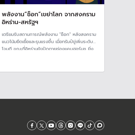
พลังงาน”ช็อก”เขย่าโลก จากสงคราม
อิหร่าน-สหรัฐฯ
เตรียมรับสถานการณ์พลังงาน "ช็อก" หลังสงคราม
แนวโน้มยืดเยื้อและรุนแรงขึ้น เมื่อทรัมป์ขู่เพิ่มระดับ
โจมตี ขณะที่อิหร่านยังปิดตายช่องแคบฮอร์มุช ยิ่ง
การสู้รบหนักขึ้น ก็ยิ่งส่งผลกระทบต่อโครงสร้างพื้น
ฐานพลังงานโลก ผลสุดท้ายฉุดเศรษฐกิจทั่วโลก
รัฐบาลงัดแพ็คเกจใหญ่รับมือ ทำงานที่บ้าน WFH