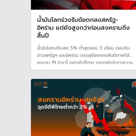
น้ำมันโลกร่วงรับข้อตกลงสหรัฐ-
อิหร่าน แต่ยังสูงกว่าก่อนสงครามถึง
สิ้นปี
น้ำมันโลกปรับลด 5% ต่ำสุดรอบ 3 เดือน ตอบรับ
ข่าวสหรัฐฯ และอิหร่าน บรรลุข้อตกลงสันติภาพได้
ลงนาม 19 มิ.ย.นี้ อย่างไรก็ตาม ตลาดยังจับตาความ
เสี่ยงในช่วงโค้งสุดท้าย ท่ามกลางแรงต้านภายใน
อิหร่านและความไม่แน่นอนของสถานการณ์ใน
ตะวันออกกลางที่อาจทำให้ข้อตกลงสะดุดได้ทุกเมื่อ