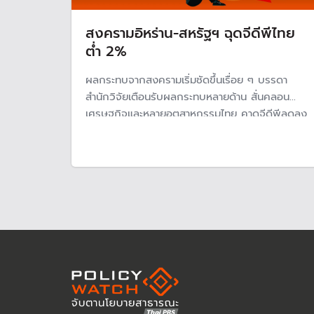
สงครามอิหร่าน-สหรัฐฯ ฉุดจีดีพีไทย
ต่ำ 2%
ผลกระทบจากสงครามเริ่มชัดขึ้นเรื่อย ๆ บรรดา
สำนักวิจัยเตือนรับผลกระทบหลายด้าน สั่นคลอน
เศรษฐกิจและหลายอุตสาหกรรมไทย คาดจีดีพีลดลง
ต่ำว่า 2% แต่หากกรณีเลวร้าย สถานการณ์ความขัด
แย้งนาน เศรษฐกิจเสี่ยงเข้าสู่ภาวะถดถอย