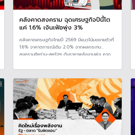
คลังคาดสงคราม ฉุดเศรษฐกิจปีนี้โต
แค่ 1.6% เงินเฟ้อพุ่ง 3%
คลังคาดเศรษฐกิจไทยปี 2569 มีแนวโน้มขยายตัวที่
1.6% จาคาดการณ์เดิม 2.0% จากผลกระทบ
สงครามอิหร่าน-สหรัฐฯ ดันราคาพลังงานพุ่ง คาด
ส่งผลให้เงินเฟ้อปีนี้ 3% นักวิเคราะห์คาดในระยะต่อ
ไปจะกระทบตลาดส่งออกและต้นทุนวัตถุดิบขยับขึ้น