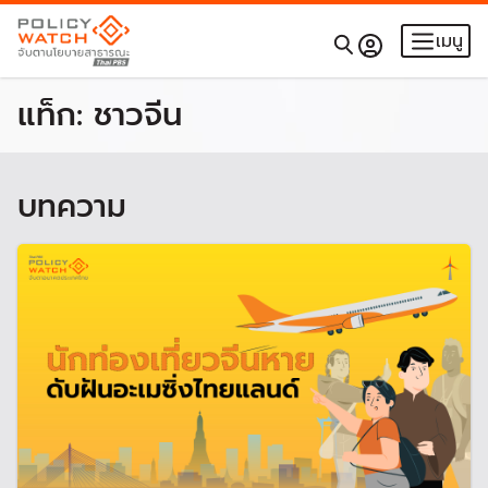
เมนู
แท็ก:
ชาวจีน
บทความ