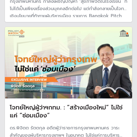
กรุงเทพมหานคร กำลังเผชิญปัญหา "สุขภาพจิตในโรงเรียน” ที่
ไม่ได้เป็นเพียงเรื่องส่วนบุคคลอีกต่อไป แต่กำลังกลายเป็นโจทย์
เชิงนโยบายที่ท้าทายผู้บริหารเมือง รายการ Bangkok Pitch
แผนพลิกบางกอก โดย Bangkok Active Election 2026
Thai PBS จึงร่วมออกแบบนโยบายผ่านการฟังเสียงของกลุ่ม
เด็กและเยาวชน
โจทย์ใหญ่ผู้ว่าฯกทม. : “สร้างเมืองใหม่” ไม่ใช่
แค่ “ซ่อมเมือง”
ดร.พิจิตต รัตตกุล อดีตผู้ว่าราชการกรุงเทพมหานคร วาระ
สำคัญของผู้บริหารกรุงเทพฯ ในอนาคต ไม่ใช่แค่การบริหาร