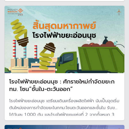
พันธุ์” อดีตผู้ว่ากทม ที่ลงชิงชัยอีกสมัย มั่นใจทำระบบจัดการน้ำ
ครบถ้วน ไม่ท่วมซ้ำรอยมหาอุทกภัยปี 54 หรือ อุทกภัย
หาดใหญ่
โรงไฟฟ้าขยะอ่อนนุช : ศักราชใหม่กำจัดขยะก
ทม. โซน”ชั้นใน-ตะวันออก”
โรงไฟฟ้าขยะอ่อนนุช เตรียมเดินเครื่องผลิตไฟฟ้า นับเป็นจุดเริ่ม
ต้นใหม่ของการกำจัดขยะในกทม.โซนตะวันออกและชั้นใน รับขยะ
ได้วันละ 1,000 ตัน และโรงไฟฟ้าขยะแห่งที่ 2 จากทั้งหมด 3
แห่ง แต่ขยะยังเป็นปัญหาใหญ่ของกทม. แม้จะเดินเครื่อง 3
แห่ง แต่กำจัดขยะได้เพียง 2,500 ตัน จาก 10,000 ตัน ที่