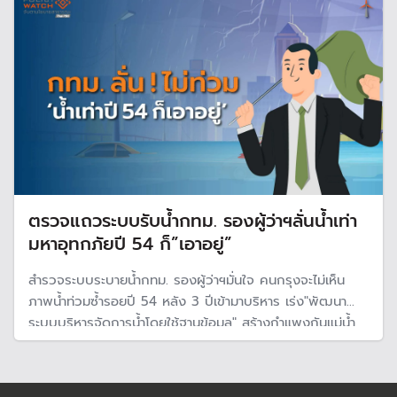
เหลือยังกลบฝัง
ตรวจแถวระบบรับน้ำกทม. รองผู้ว่าฯลั่นน้ำเท่า
มหาอุทกภัยปี 54 ก็”เอาอยู่”
สำรวจระบบระบายน้ำกทม. รองผู้ว่าฯมั่นใจ คนกรุงจะไม่เห็น
ภาพน้ำท่วมซ้ำรอยปี 54 หลัง 3 ปีเข้ามาบริหาร เร่ง"พัฒนา
ระบบบริหารจัดการน้ำโดยใช้ฐานข้อมูล" สร้างกำแพงกันแม่น้ำ
เจ้าพระยา 88 กิโลเมตร ปิดจุดเสี่ยงน้ำท่วม 737 จุด ติด
เซ็นเซอร์วัดระดับน้ำทั่วกรุง จับมือญี่ปุ่น พัฒนาระบบพยากรณ์
ล่วงหน้า 3 ชั่วโมง