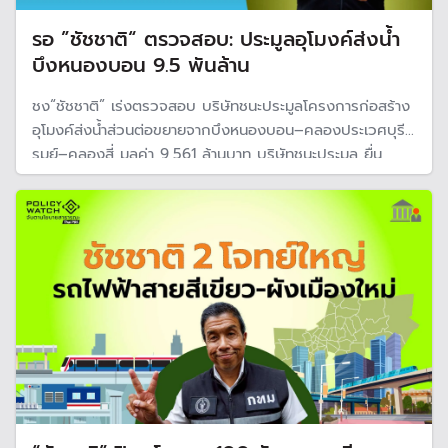
รอ ”ชัชชาติ“ ตรวจสอบ: ประมูลอุโมงค์ส่งน้ำ
บึงหนองบอน 9.5 พันล้าน
ชง“ชัชชาติ” เร่งตรวจสอบ บริษัทชนะประมูลโครงการก่อสร้าง
อุโมงค์ส่งน้ำส่วนต่อขยายจากบึงหนองบอน–คลองประเวศบุรี
รมย์–คลองสี่ มูลค่า 9,561 ล้านบาท บริษัทชนะประมูล ยื่น
คำร้องฟื้นฟูกิจการต่อศาลล้มละลายกลาง ทำให้เกิดข้อสงสัยยัง
คงมีคุณสมบัติครบถ้วนตามเงื่อนไขของ TOR หรือไม่