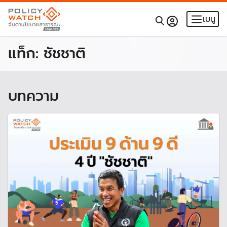
เมนู
แท็ก:
ชัชชาติ
บทความ