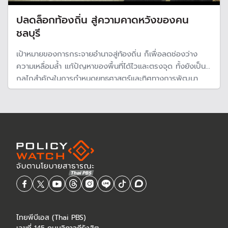
ปลดล็อกท้องถิ่น สู่ความคาดหวังของคน
ชลบุรี
เป้าหมายของการกระจายอำนาจสู่ท้องถิ่น ก็เพื่อลดช่องว่าง
ความเหลื่อมล้ำ แก้ปัญหาของพื้นที่ได้ไวและตรงจุด ทั้งยังเป็น
กลไกสำคัญในการกำหนดยุทธศาสตร์และทิศทางการพัฒนา
จังหวัด แต่ที่ผ่านมางบประมาณ อบจ.ส่วนใหญ่ กลับถูกใช้ไป
แบบตัดเสื้อโหล ไม่ตอบโจทย์ “การเติบโตของเมืองอย่างก้าว
กระโดด” โดยเฉพาะกับจังหวัดชลบุรี
ไทยพีบีเอส (Thai PBS)