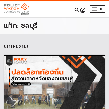
เมนู
แท็ก:
ชลบุรี
บทความ